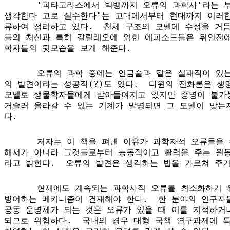
'피타고라스에서 빅뱅까지 오류의 과학사'라는 부제
생각한다 고로 실수한다"는 고대에서부터 현대까지 이러한
류하여 정리하고 있다.  천체 구조의 모델에 수정을 거듭
들의 처신과 특히 갈릴레오에 얽힌 에피소드들은 위인전에
학자들의 뒷모습을 보게 해준다.
오류의 과학 중에는 연금술과 같은 실패작이 있는
의 발견이라는 성공작(?)도 있다.  다윈의 진화론은 생
모델로 생물학자들에게 받아들여지고 있지만 증명이 불가능
거슬러 올라갈 수 있는 기계가 발명되면 그 모델이 맞는지
다.
저자는 이 책을 펴낸 이유가 과학자적 오류들을 
해서가 아니라 그것들로부터 능동적이고 활력을 주는 원동
라고 밝힌다.  오류의 발견은 생각하는 법을 가르쳐 주
현재에도 계속되는 과학사적 오류를 최소화하기 위
방어하는 메커니즘이 건재해야 한다.  한 분야의 연구자들
공동 운명체가 되는 것은 오류가 있을 때 이를 지적하거나
되므로 위험하다.  국내의 경우 대형 국책 연구과제에 특